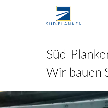
​​Süd-Planke
Wir bauen S