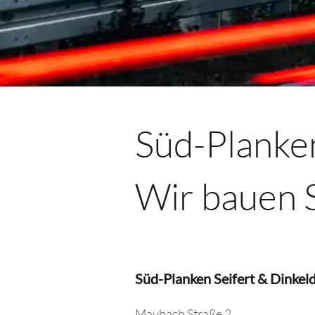
​​Süd-Planke
Wir bauen S
​Süd-Planken Seifert & Dinke
​Maybach Straße 2