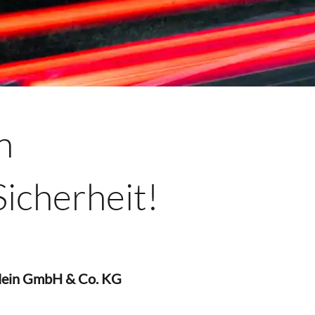
n
icherheit!
ldein GmbH & Co. KG